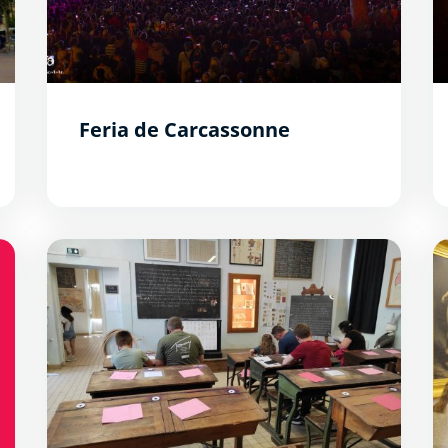
Feria de Carcassonne
Musée de l&#039;école
S