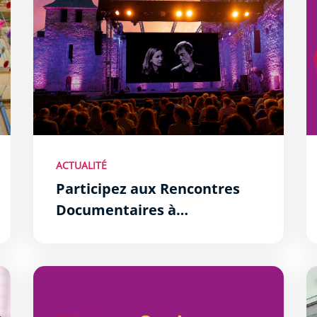
ACTUALITÉ
Participez aux Rencontres
Documentaires à
Carcassonne !
Les expositions du centre d&#039;art
P