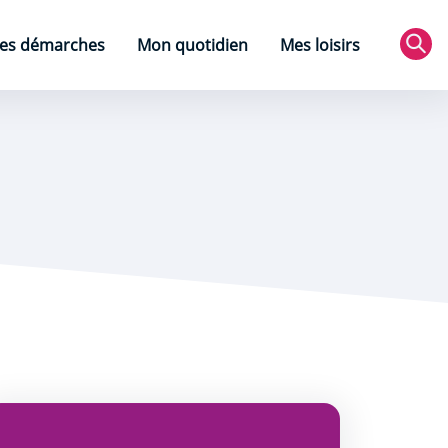
es démarches
Mon quotidien
Mes loisirs
Rec
nne !
es événements du centre d&#039;art