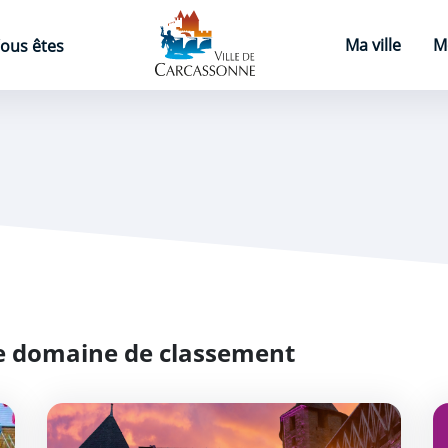
Page d'accueil
Ma ville
M
ous êtes
ce domaine de classement
ure de projets artistiques
Participez aux Rencontres Documentaires à Carcasso
L