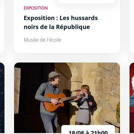
EXPOSITION
Exposition : Les hussards
noirs de la République
Musée de l'école
À 2 Temps
L’
18/08 à 21h00