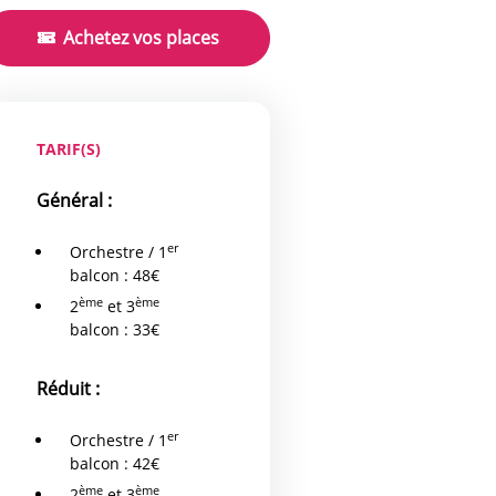
Achetez vos places
TARIF(S)
Général :
er
Orchestre / 1
balcon : 48€
ème
ème
2
et 3
balcon : 33€
Réduit :
er
Orchestre / 1
balcon : 42€
ème
ème
2
et 3