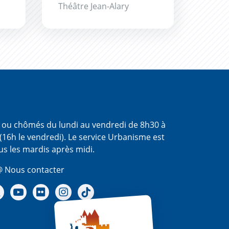
Théâtre Jean-Alary
s ou chômés du lundi au vendredi de 8h30 à
(16h le vendredi). Le service Urbanisme est
us les mardis après midi.
 Nous contacter
re Facebook
Notre X - (twitter)
Notre chaine Youtube
Notre Gallerie sur Flickr
Notre Instagram
Notre Tiktok