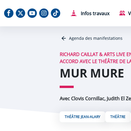
Aller au contenu
Aller au menu
Aller au plan du site
Aller à la recherche
Panneau de gestion des cookies
Notre Facebook
Notre X (Twitter)
Notre chaine Youtube
Notre Instagram
Notre Tiktok
Infos travaux
V
Agenda des manifestations
RICHARD CAILLAT & ARTS LIVE 
ACCORD AVEC LE THÉÂTRE DE L
MUR MURE
Avec Clovis Cornillac, Judith El 
THÉÂTRE JEAN-ALARY
THÉÂTRE