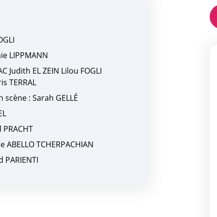
FOGLI
émie LIPPMANN
AC Judith EL ZEIN Lilou FOGLI
is TERRAL
en scène : Sarah GELLÉ
EL
al PRACHT
ne ABELLO TCHERPACHIAN
id PARIENTI