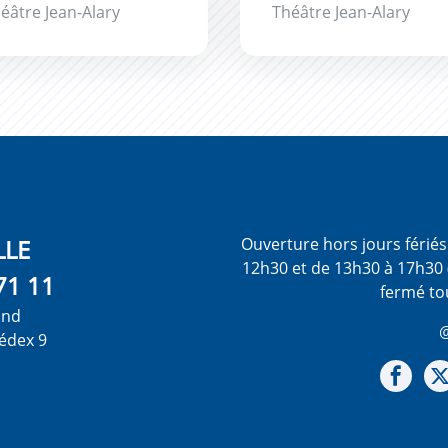
éâtre Jean-Alary
Théâtre Jean-Alary
LLE
Ouverture hors jours férié
12h30 et de 13h30 à 17h30 
71 11
fermé to
ond
@
édex 9
Not