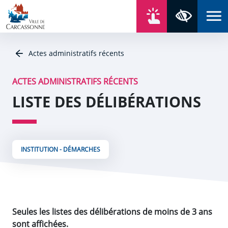
Aller au contenu
Aller au menu
Aller au plan du site
Aller à la recherche
En un click
Panneau de gestion des cookies
Paramètres 
Actes administratifs récents
ACTES ADMINISTRATIFS RÉCENTS
LISTE DES DÉLIBÉRATIONS
INSTITUTION - DÉMARCHES
Seules les listes des délibérations de moins de 3 ans
sont affichées.