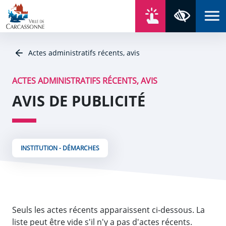
Aller au contenu
Aller au menu
Aller au plan du site
Aller à la recherche
En un click
Panneau de gestion des cookies
Paramètres 
Actes administratifs récents, avis
ACTES ADMINISTRATIFS RÉCENTS, AVIS
AVIS DE PUBLICITÉ
INSTITUTION - DÉMARCHES
Seuls les actes récents apparaissent ci-dessous. La
liste peut être vide s'il n'y a pas d'actes récents.