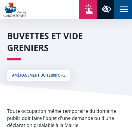
Aller au contenu
Aller au menu
Aller au plan du site
Aller à la recherche
En un click
Panneau de gestion des cookies
Paramètres 
BUVETTES ET VIDE
GRENIERS
AMÉNAGEMENT DU TERRITOIRE
Toute occupation même temporaire du domaine
public doit faire l'objet d'une demande ou d'une
déclaration préalable à la Mairie.