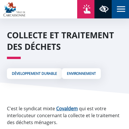
Aller au contenu
Aller au menu
Aller au plan du site
Aller à la recherche
En un click
Panneau de gestion des cookies
Paramètres 
COLLECTE ET TRAITEMENT
DES DÉCHETS
DÉVELOPPEMENT DURABLE
ENVIRONNEMENT
C'est le syndicat mixte
Covaldem
qui est votre
interlocuteur concernant la collecte et le traitement
des déchets ménagers.