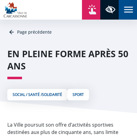
Aller au contenu
Aller au menu
Aller au plan du site
Aller à la recherche
En un click
Panneau de gestion des cookies
Paramètres 
Page précédente
EN PLEINE FORME APRÈS 50
ANS
SOCIAL / SANTÉ /SOLIDARITÉ
SPORT
La Ville poursuit son offre d’activités sportives
destinées aux plus de cinquante ans, sans limite