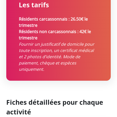
Les tarifs
Résidents carcassonnais : 26.50€ le
trimestre
Résidents non carcassonnais : 42€ le
trimestre
Fournir un justificatif de domicile pour
toute inscription, un certificat médical
et 2 photos d’identité
.
Mode de
paiement, chèque et espèces
uniquement.
Fiches détaillées pour chaque
activité