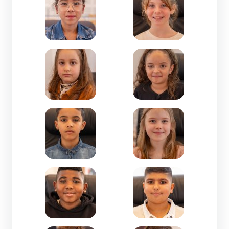
Zoom de l'image Clémence GAUBERT-CE2-Giscl
Zoom de l'image Djenah
Zoom de l'image El Bachir BENTEGGAR-CE2-Les 
Zoom de l'image Eva BE
Zoom de l'image Fayel SAÏDI-CM2-Jules Ferry
Zoom de l'image Galust