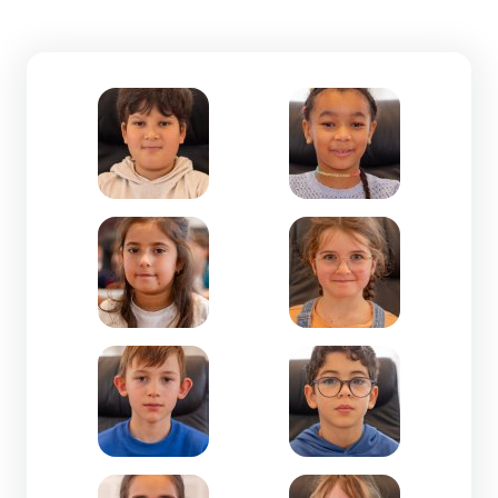
Zoom de l'image Aïdam MIQUEL-CM1-Jean Gion
Zoom de l'image Alicia
Zoom de l'image Amélia KADDOURI-CE2-La Grav
Zoom de l'image Anna 
Zoom de l'image Antoine CIAMPI-CE2-Isly
Zoom de l'image Aylan A
Zoom de l'image Capucine MOTTE NAMMISAY-CM2
Zoom de l'image Charlo