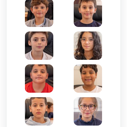
Zoom de l'image Gaspard AMIGUES-CM1-Miquèl
Zoom de l'image Grégo
Zoom de l'image Hadrien MAURY PALAU-CM1-Je
Zoom de l'image Hiba L
Zoom de l'image Huseyin Ege YILMAZ-CM2-Jean
Zoom de l'image Ilyes 
Zoom de l'image Imran EL OMARI-CM1-M. Berthe
Zoom de l'image Jade CO