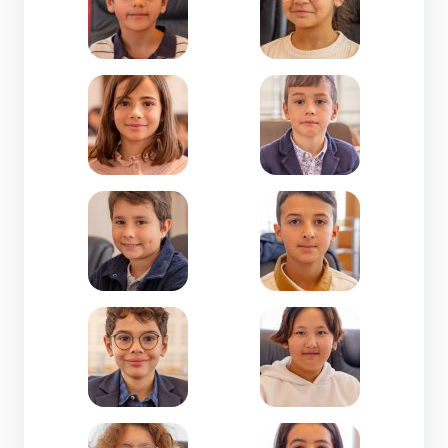
Zoom de l'image Suzon SOUËF MARTINS-CM1-Ca
Zoom de l'image Théodo
Zoom de l'image Victor FERRIE-CM1-Gisclard C
Zoom de l'image Wassi
Zoom de l'image Zackary LAREDJ-CM1-Jeanne d'
Zoom de l'image Zahra 
Zoom de l'image Zelda FOUCRAS-CM2-Immacul
Zoom de l'image Zeynab