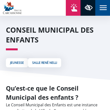
Aller au contenu
Aller au menu
Aller au plan du site
Aller à la recherche
En un click
Panneau de gestion des cookies
Paramètres 
CONSEIL MUNICIPAL DES
ENFANTS
JEUNESSE
SALLE RENÉ NELLI
Qu’est-ce que le Conseil
Municipal des enfants ?
Le Conseil Municipal des Enfants est une instance