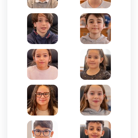
Zoom de l'image Mathis HILLE-CM1-Isly
Zoom de l'image Mathis
Zoom de l'image Mellina DRIASSA-CE2-Miquèl D
Zoom de l'image Melya 
Zoom de l'image Mérone BEVITORI-CM1-Trencav
Zoom de l'image Mila GH
Zoom de l'image Naël BOUTALEB-CE2-Jean Beau
Zoom de l'image Naïm 