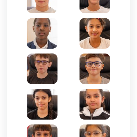
Zoom de l'image Nasime ALI HOUMADI-CM2-Jean
Zoom de l'image Nayssa
Zoom de l'image Noah BERTRAND NANU-CM2-M.
Zoom de l'image Rapha
Zoom de l'image Ryhem MATHLOUTHI-CM2-La G
Zoom de l'image Samra 
Zoom de l'image Samuel COTOVIO-CM1-Jules Fe
Zoom de l'image Sofya K