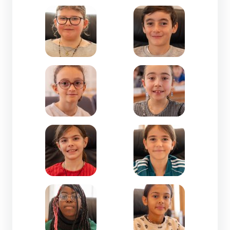
Zoom de l'image Jeane RICHARD-CM2-Fabre d'Eg
Zoom de l'image Kostia 
Zoom de l'image Lalie ERVIC-CE2-Pierre Paul Riq
Zoom de l'image Laly JA
Zoom de l'image Léna ARRIBAS-CE2-Trencavel
Zoom de l'image Léonie 
Zoom de l'image Leslie DIKILA TSHANGO-CM1-Fa
Zoom de l'image Lexie 