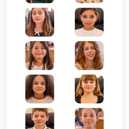
Zoom de l'image Li Ly May CASTEL FIELD-CM1-Le
Zoom de l'image Lina Z
Zoom de l'image Louise MAI CARRIERE-CE2-Saint
Zoom de l'image Lucie 
Zoom de l'image Lucie TCHAKHALIAN-CM1-Les 
Zoom de l'image Lucile
Zoom de l'image Luka ANTON-CM1-Immaculée
Zoom de l'image Marine