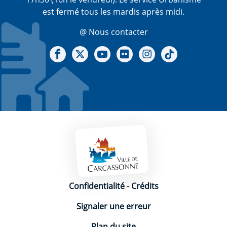
est fermé tous les mardis après midi.
@ Nous contacter
Notre Facebook
Notre X - (twitter)
Notre chaine Youtube
Notre Gallerie sur Flickr
Notre Instagram
Notre Tiktok
Mentions légales
Confidentialité
-
Crédits
Signaler une erreur
Plan du site