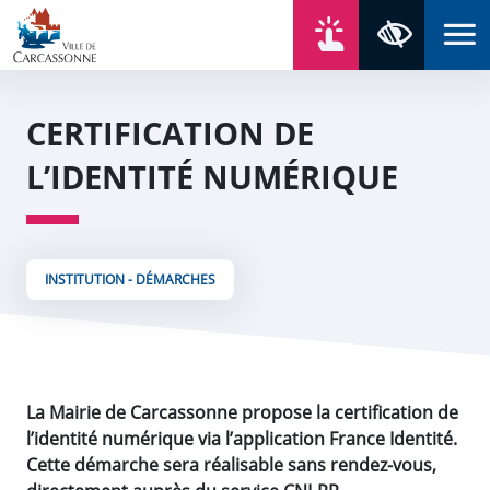
Aller au contenu
Aller au menu
Aller au plan du site
Aller à la recherche
En un click
Panneau de gestion des cookies
Paramètres 
CERTIFICATION DE
L’IDENTITÉ NUMÉRIQUE
INSTITUTION - DÉMARCHES
La Mairie de Carcassonne propose la certification de
l’identité numérique via l’application France Identité.
Cette démarche sera réalisable sans rendez-vous,