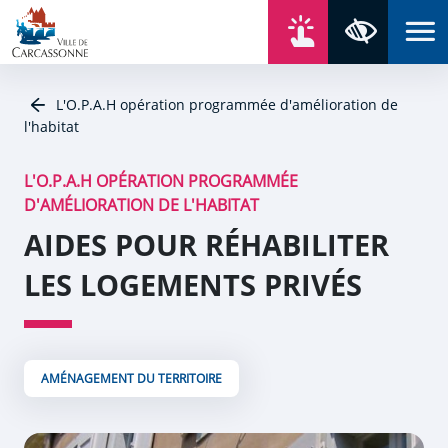
Aller au contenu
Aller au menu
Aller au plan du site
Aller à la recherche
En un click
Panneau de gestion des cookies
Paramètres 
L'O.P.A.H opération programmée d'amélioration de
l'habitat
L'O.P.A.H OPÉRATION PROGRAMMÉE
D'AMÉLIORATION DE L'HABITAT
AIDES POUR RÉHABILITER
LES LOGEMENTS PRIVÉS
AMÉNAGEMENT DU TERRITOIRE
Zoom de l'image