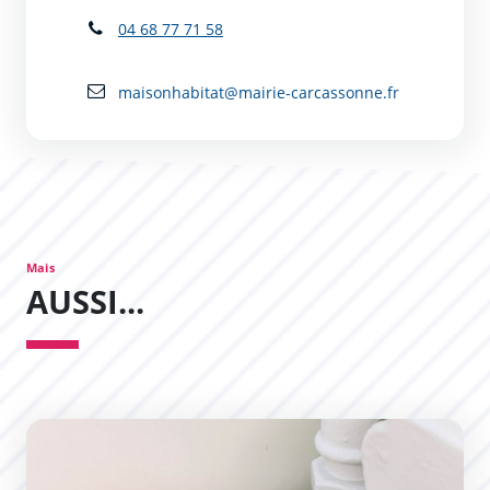
04 68 77 71 58
maisonhabitat@mairie-carcassonne.fr
Mais
AUSSI...
Développement du réseau de chaleur en Bastide