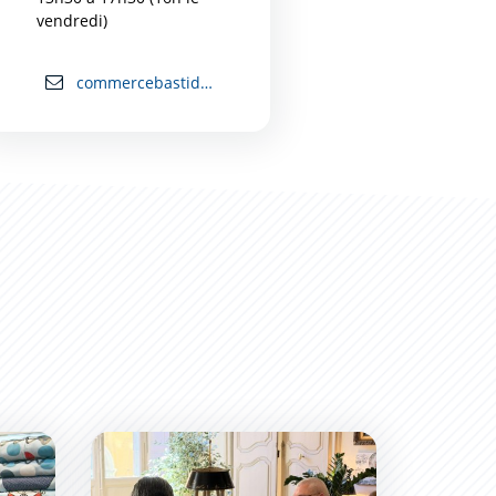
vendredi)
commercebastide@mairie-carcassonne.fr
Bastide
Les Permanences du Maire : un succès !