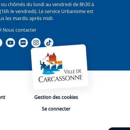
s ou chômés du lundi au vendredi de 8h30 à
(16h le vendredi). Le service Urbanisme est
us les mardis après midi.
 Nous contacter
re Facebook
Notre X - (twitter)
Notre chaine Youtube
Notre Gallerie sur Flickr
Notre Instagram
Notre Tiktok
ent
Gestion des cookies
Se connecter