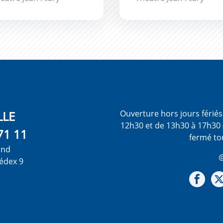
LLE
Ouverture hors jours férié
12h30 et de 13h30 à 17h30 
71 11
fermé to
ond
@
édex 9
Not