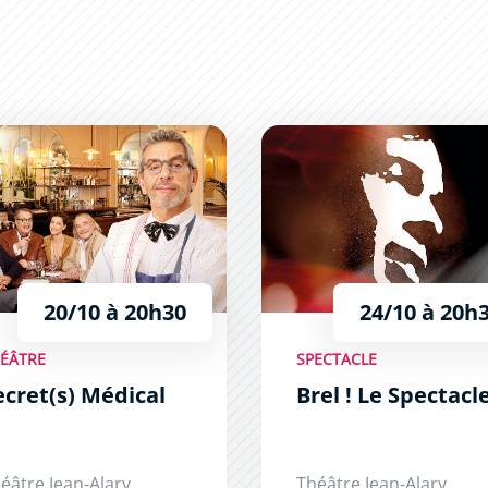
(s) Médical
Brel ! Le Spectacle
20/10 à 20h30
24/10 à 20h
ÉÂTRE
SPECTACLE
ecret(s) Médical
Brel ! Le Spectacl
éâtre Jean-Alary
Théâtre Jean-Alary