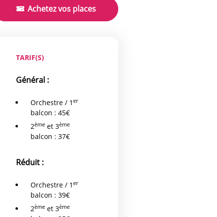
Achetez vos places
TARIF(S)
Général :
er
Orchestre / 1
balcon : 45€
ème
ème
2
et 3
balcon : 37€
Réduit :
er
Orchestre / 1
balcon : 39€
ème
ème
2
et 3