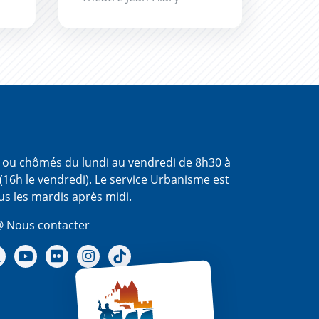
s ou chômés du lundi au vendredi de 8h30 à
(16h le vendredi). Le service Urbanisme est
us les mardis après midi.
 Nous contacter
re Facebook
Notre X - (twitter)
Notre chaine Youtube
Notre Gallerie sur Flickr
Notre Instagram
Notre Tiktok