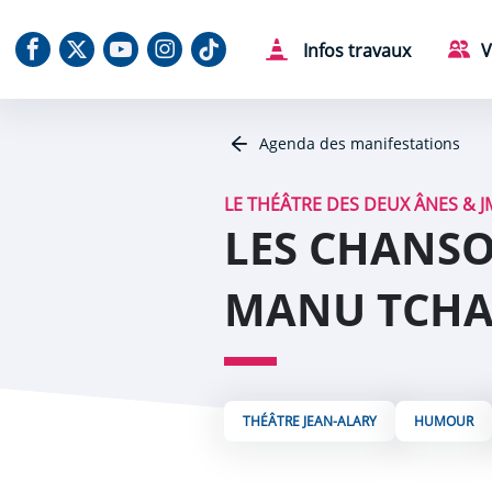
Aller au contenu
Aller au menu
Aller au plan du site
Aller à la recherche
Panneau de gestion des cookies
Notre Facebook
Notre X (Twitter)
Notre chaine Youtube
Notre Instagram
Notre Tiktok
Infos travaux
V
Agenda des manifestations
LE THÉÂTRE DES DEUX ÂNES & 
LES CHANSO
MANU TCHA
THÉÂTRE JEAN-ALARY
HUMOUR