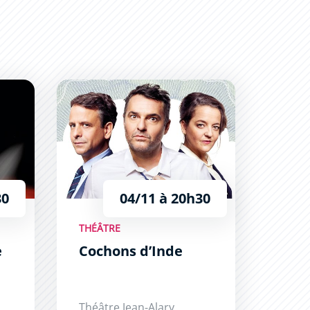
Cochons d’Inde
30
04/11 à 20h30
THÉÂTRE
e
Cochons d’Inde
Théâtre Jean-Alary