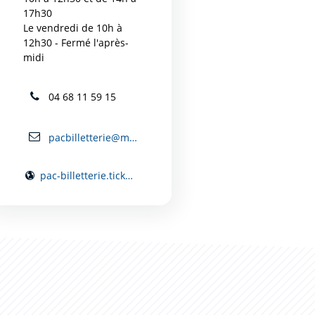
17h30
Le vendredi de 10h à
12h30 - Fermé l'après-
midi
04 68 11 59 15
pacbilletterie@mairie-carcassonne.fr
pac-billetterie.tickandlive.com