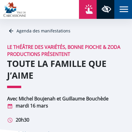
Aller au contenu
Aller au menu
Aller au plan du site
Aller à la recherche
En un click
Panneau de gestion des cookies
Paramètres 
Agenda des manifestations
LE THÉÂTRE DES VARIÉTÉS, BONNE PIOCHE & ZODA
PRODUCTIONS PRÉSENTENT
TOUTE LA FAMILLE QUE
J’AIME
Avec Michel Boujenah et Guillaume Bouchède
mardi 16 mars
20h30