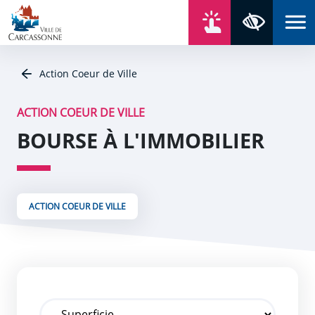
Aller au contenu
Aller au menu
Aller au plan du site
Aller à la recherche
En un click
Panneau de gestion des cookies
Paramètres 
Action Coeur de Ville
ACTION COEUR DE VILLE
BOURSE À L'IMMOBILIER
ACTION COEUR DE VILLE