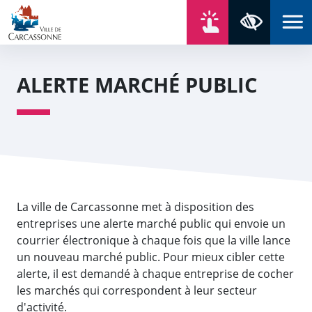
Aller au contenu
Aller au menu
Aller au plan du site
Aller à la recherche
En un click
Panneau de gestion des cookies
Paramètres 
ALERTE MARCHÉ PUBLIC
La ville de Carcassonne met à disposition des
entreprises une alerte marché public qui envoie un
courrier électronique à chaque fois que la ville lance
un nouveau marché public. Pour mieux cibler cette
alerte, il est demandé à chaque entreprise de cocher
les marchés qui correspondent à leur secteur
d'activité.