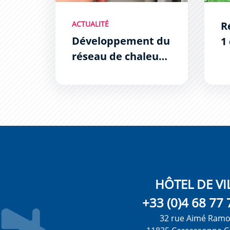
ACTUALITÉ
R
Développement du
1
réseau de chaleur
d
en Bastide
HÔTEL DE VI
+33 (0)4 68 77 
32 rue Aimé Ram