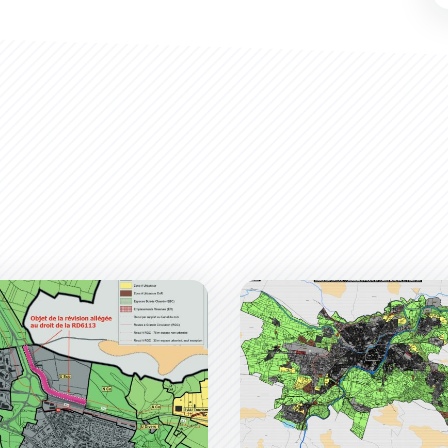
tide
on allégée No 1 du Plan Local d&#039;Urbanisme
Les évolutions du Plan Lo