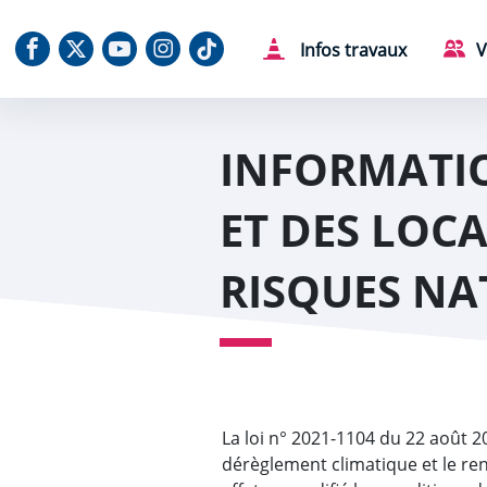
Aller au contenu
Aller au menu
Aller au plan du site
Aller à la recherche
Panneau de gestion des cookies
Notre Facebook
Notre X (Twitter)
Notre chaine Youtube
Notre Instagram
Notre Tiktok
Infos travaux
V
INFORMATI
ET DES LOCA
RISQUES NA
La loi n° 2021-1104 du 22 août 20
dérèglement climatique et le ren