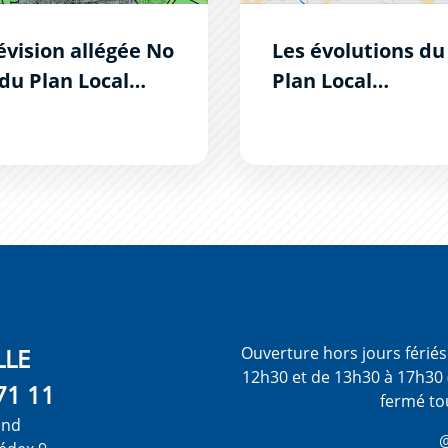
évision allégée No
Les évolutions du
 du Plan Local
Plan Local
'Urbanisme
d'Urbanisme
LLE
Ouverture hors jours férié
12h30 et de 13h30 à 17h30 
71 11
fermé to
ond
@