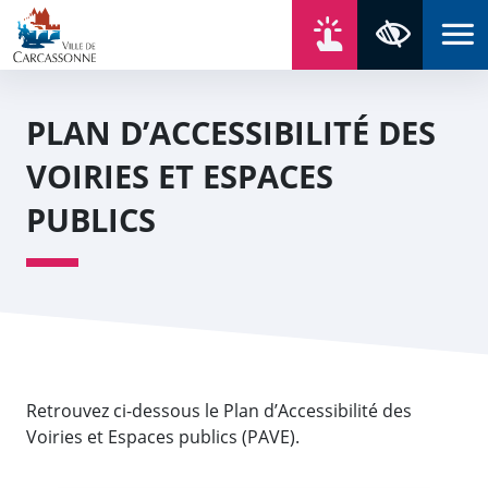
Aller au contenu
Aller au menu
Aller au plan du site
Aller à la recherche
En un click
Panneau de gestion des cookies
Paramètres 
PLAN D’ACCESSIBILITÉ DES
VOIRIES ET ESPACES
PUBLICS
Retrouvez ci-dessous le Plan d’Accessibilité des
Voiries et Espaces publics (PAVE).