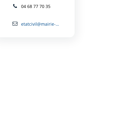
04 68 77 70 35
etatcivil@mairie-carcassonne.fr