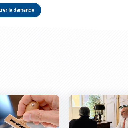
de d&#039;un acte de mariage
Les Permanences du Maire :