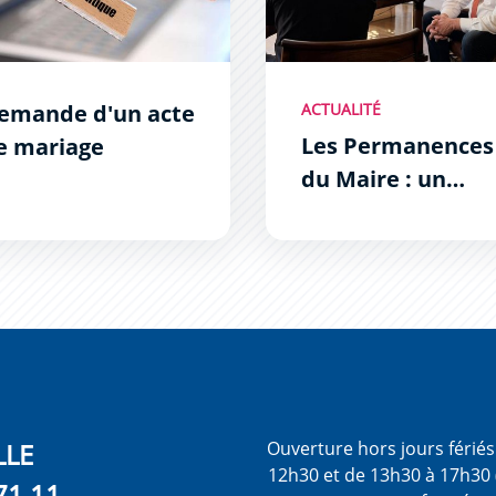
emande d'un acte
ACTUALITÉ
Les Permanences
e mariage
du Maire : un
succès !
LLE
Ouverture hors jours férié
12h30 et de 13h30 à 17h30 
71 11