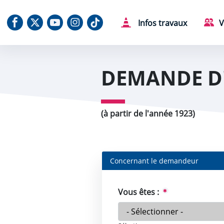
Aller au contenu
Aller au menu
Aller au plan du site
Aller à la recherche
Panneau de gestion des cookies
Notre Facebook
Notre X (Twitter)
Notre chaine Youtube
Notre Instagram
Notre Tiktok
Infos travaux
V
DEMANDE D'
(à partir de l'année 1923)
Concernant le demandeur
Vous êtes :