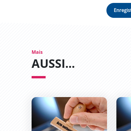
Mais
AUSSI...
Demande d&#039;un acte de naissance
Deman