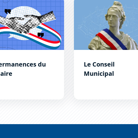
nences du Maire
Le Conseil Municipal
ermanences du
Le Conseil
aire
Municipal