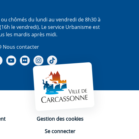
s ou chômés du lundi au vendredi de 8h30 à
(16h le vendredi). Le service Urbanisme est
us les mardis après midi.
 Nous contacter
re Facebook
Notre X - (twitter)
Notre chaine Youtube
Notre Gallerie sur Flickr
Notre Instagram
Notre Tiktok
ent
Gestion des cookies
Se connecter