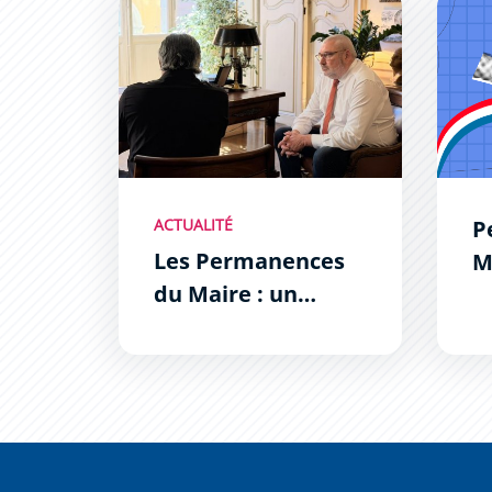
Les Permanences du Maire : un succès !
Perma
ACTUALITÉ
P
Les Permanences
M
du Maire : un
succès !