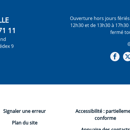
LLE
Ouverture hors jours férié
12h30 et de 13h30 à 17h30 
71 11
fermé to
ond
@
édex 9
Not
Signaler une erreur
Accessibilité : partiellem
conforme
Plan du site
Annuaire des contacts