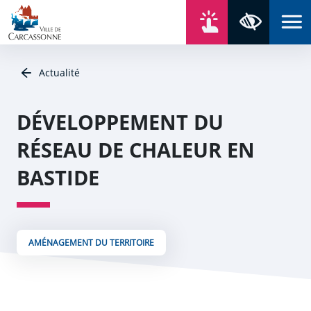
Aller au contenu
Aller au menu
Aller au plan du site
Aller à la recherche
En un click
Panneau de gestion des cookies
Paramètres 
Actualité
DÉVELOPPEMENT DU
RÉSEAU DE CHALEUR EN
BASTIDE
AMÉNAGEMENT DU TERRITOIRE