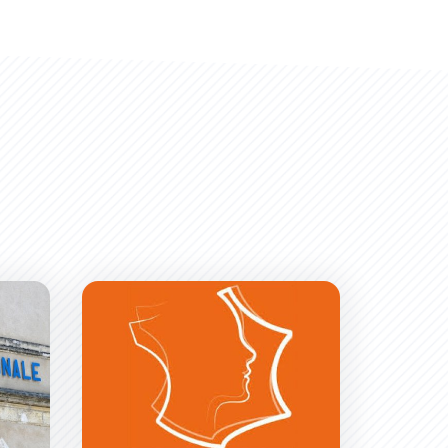
ndarmerie aux Hauts de Grazailles
Carcassonne reçoit le label “Résilience France Col