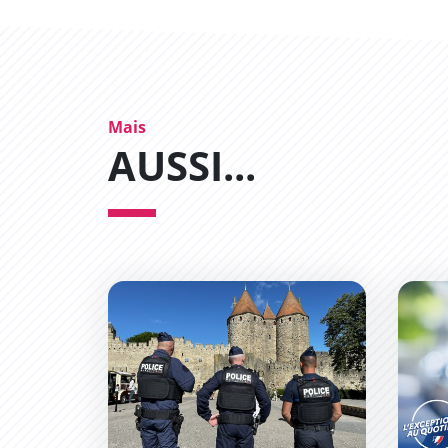
Mais
AUSSI...
La Police Municipale muscle son jeu !
La Pol