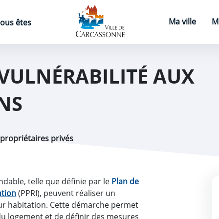
Page d'accueil
Ma ville
M
ous êtes
 VULNÉRABILITÉ AUX
NS
 propriétaires privés
dable, telle que définie par le
Plan de
ation
(PPRI), peuvent réaliser un
leur habitation. Cette démarche permet
s du logement et de définir des mesures