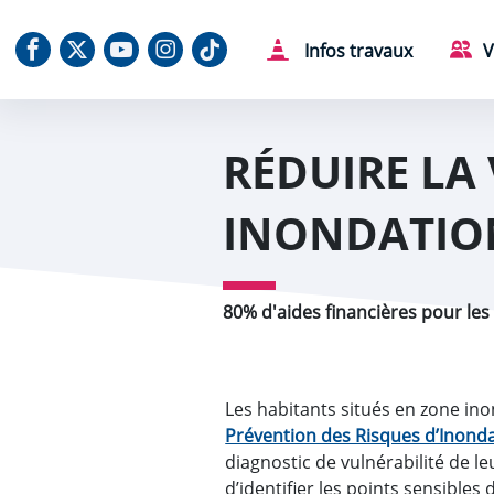
Aller au contenu
Aller au menu
Aller au plan du site
Aller à la recherche
Panneau de gestion des cookies
Notre Facebook
Notre X (Twitter)
Notre chaine Youtube
Notre Instagram
Notre Tiktok
Infos travaux
V
RÉDUIRE LA
INONDATIO
80% d'aides financières pour les
Les habitants situés en zone inon
Prévention des Risques d’Inond
diagnostic de vulnérabilité de 
d’identifier les points sensible