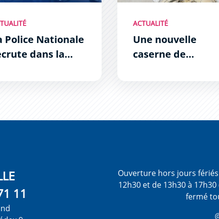
TUALITÉ
ACTUALITÉ
a Police Nationale
Une nouvelle
ecrute dans la
caserne de
one Sud
gendarmerie aux
Hauts de Grazaill
LLE
Ouverture hors jours férié
12h30 et de 13h30 à 17h30 
71 11
fermé to
ond
@