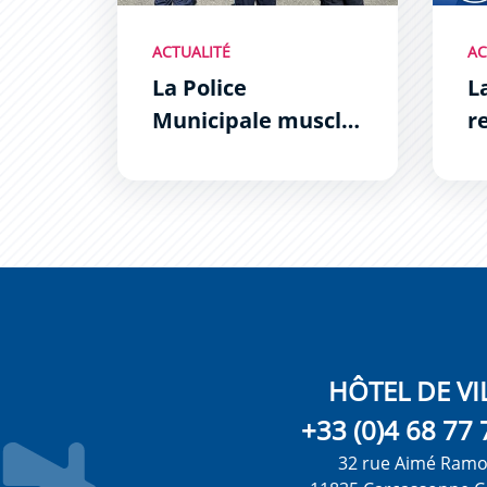
ACTUALITÉ
AC
La Police
L
Municipale muscle
r
son jeu !
Z
HÔTEL DE VI
+33 (0)4 68 77 
32 rue Aimé Ram