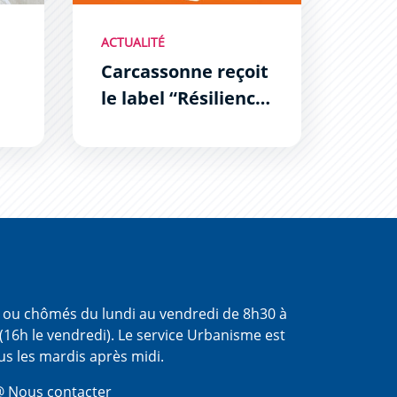
ACTUALITÉ
Carcassonne reçoit
le label “Résilience
France
es
Collectivités”
s ou chômés du lundi au vendredi de 8h30 à
(16h le vendredi). Le service Urbanisme est
us les mardis après midi.
 Nous contacter