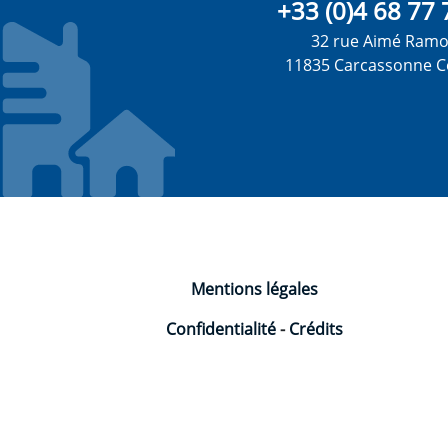
+33 (0)4 68 77 
32 rue Aimé Ram
11835 Carcassonne C
Mentions légales
Confidentialité
-
Crédits