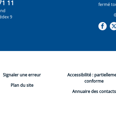
71 11
fermé to
ond
@
édex 9
Not
Signaler une erreur
Accessibilité : partiellem
conforme
Plan du site
Annuaire des contacts