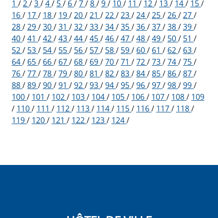
1
/
2
/
3
/
4
/
5
/
6
/
7
/
8
/
9
/
10
/
11
/
12
/
13
/
14
/
15
/
16
/
17
/
18
/
19
/
20
/
21
/
22
/
23
/
24
/
25
/
26
/
27
/
28
/
29
/
30
/
31
/
32
/
33
/
34
/
35
/
36
/
37
/
38
/
39
/
40
/
41
/
42
/
43
/
44
/
45
/
46
/
47
/
48
/
49
/
50
/
51
/
52
/
53
/
54
/
55
/
56
/
57
/
58
/
59
/
60
/
61
/
62
/
63
/
64
/
65
/
66
/
67
/
68
/
69
/
70
/
71
/
72
/
73
/
74
/
75
/
76
/
77
/
78
/
79
/
80
/
81
/
82
/
83
/
84
/
85
/
86
/
87
/
88
/
89
/
90
/
91
/
92
/
93
/
94
/
95
/
96
/
97
/
98
/
99
/
100
/
101
/
102
/
103
/
104
/
105
/
106
/
107
/
108
/
109
/
110
/
111
/
112
/
113
/
114
/
115
/
116
/
117
/
118
/
119
/
120
/
121
/
122
/
123
/
124
/