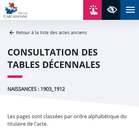
Aller au contenu
Aller au menu
Aller au plan du site
Aller à la recherche
En un click
Panneau de gestion des cookies
Paramètres 
Retour à la liste des actes anciens
CONSULTATION DES
TABLES DÉCENNALES
NAISSANCES : 1903_1912
Les pages sont classées par ordre alphabétique du
titulaire de l'acte.