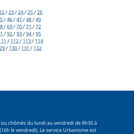
22
/
23
/
24
/
25
/
26
45
/
46
/
47
/
48
/
49
68
/
69
/
70
/
71
/
72
91
/
92
/
93
/
94
/
95
111
/
112
/
113
/
114
29
/
130
/
131
/
132
s ou chômés du lundi au vendredi de 8h30 à
(16h le vendredi). Le service Urbanisme est