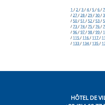
1
/
2
/
3
/
4
/
5
/
6
/
/
27
/
28
/
29
/
30
/
/
50
/
51
/
52
/
53
/
/
73
/
74
/
75
/
76
/
/
96
/
97
/
98
/
99
/
/
115
/
116
/
117
/
1
/
133
/
134
/
135
/
1
HÔTEL DE VI