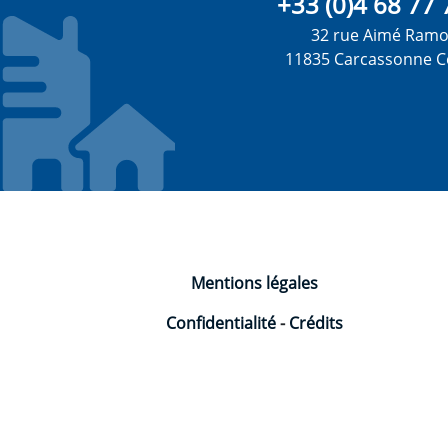
+33 (0)4 68 77 
32 rue Aimé Ram
11835 Carcassonne C
Mentions légales
Confidentialité
-
Crédits