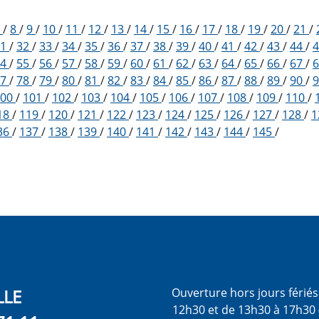
7
/
8
/
9
/
10
/
11
/
12
/
13
/
14
/
15
/
16
/
17
/
18
/
19
/
20
/
21
/
31
/
32
/
33
/
34
/
35
/
36
/
37
/
38
/
39
/
40
/
41
/
42
/
43
/
44
/
54
/
55
/
56
/
57
/
58
/
59
/
60
/
61
/
62
/
63
/
64
/
65
/
66
/
67
/
77
/
78
/
79
/
80
/
81
/
82
/
83
/
84
/
85
/
86
/
87
/
88
/
89
/
90
/
100
/
101
/
102
/
103
/
104
/
105
/
106
/
107
/
108
/
109
/
110
/
18
/
119
/
120
/
121
/
122
/
123
/
124
/
125
/
126
/
127
/
128
/
1
36
/
137
/
138
/
139
/
140
/
141
/
142
/
143
/
144
/
145
/
LLE
Ouverture hors jours férié
12h30 et de 13h30 à 17h30 