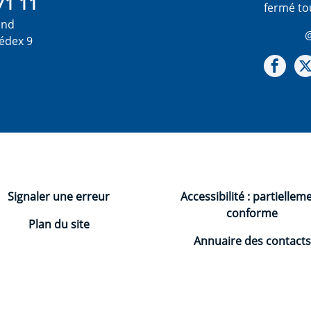
71 11
fermé to
ond
@
édex 9
Not
Signaler une erreur
Accessibilité : partiellem
conforme
Plan du site
Annuaire des contacts