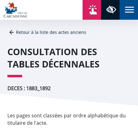
Aller au contenu
Aller au menu
Aller au plan du site
Aller à la recherche
En un click
Panneau de gestion des cookies
Paramètres 
Retour à la liste des actes anciens
CONSULTATION DES
TABLES DÉCENNALES
DECES : 1883_1892
Les pages sont classées par ordre alphabétique du
titulaire de l'acte.