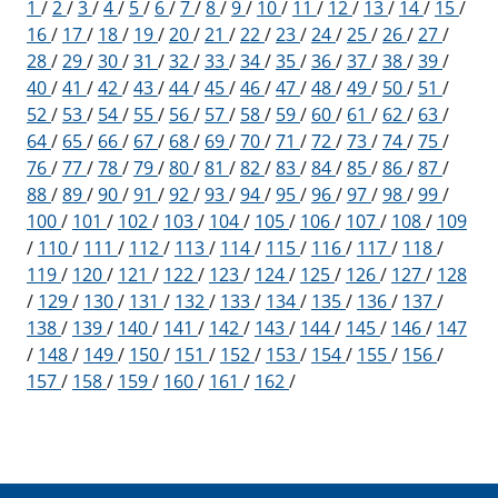
1
/
2
/
3
/
4
/
5
/
6
/
7
/
8
/
9
/
10
/
11
/
12
/
13
/
14
/
15
/
16
/
17
/
18
/
19
/
20
/
21
/
22
/
23
/
24
/
25
/
26
/
27
/
28
/
29
/
30
/
31
/
32
/
33
/
34
/
35
/
36
/
37
/
38
/
39
/
40
/
41
/
42
/
43
/
44
/
45
/
46
/
47
/
48
/
49
/
50
/
51
/
52
/
53
/
54
/
55
/
56
/
57
/
58
/
59
/
60
/
61
/
62
/
63
/
64
/
65
/
66
/
67
/
68
/
69
/
70
/
71
/
72
/
73
/
74
/
75
/
76
/
77
/
78
/
79
/
80
/
81
/
82
/
83
/
84
/
85
/
86
/
87
/
88
/
89
/
90
/
91
/
92
/
93
/
94
/
95
/
96
/
97
/
98
/
99
/
100
/
101
/
102
/
103
/
104
/
105
/
106
/
107
/
108
/
109
/
110
/
111
/
112
/
113
/
114
/
115
/
116
/
117
/
118
/
119
/
120
/
121
/
122
/
123
/
124
/
125
/
126
/
127
/
128
/
129
/
130
/
131
/
132
/
133
/
134
/
135
/
136
/
137
/
138
/
139
/
140
/
141
/
142
/
143
/
144
/
145
/
146
/
147
/
148
/
149
/
150
/
151
/
152
/
153
/
154
/
155
/
156
/
157
/
158
/
159
/
160
/
161
/
162
/