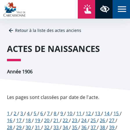
Aller au contenu
Aller au menu
Aller au plan du site
Aller à la recherche
En un click
Panneau de gestion des cookies
Paramètres 
Retour à la liste des actes anciens
ACTES DE NAISSANCES
Année 1906
Les pages sont classées par date de l'acte.
1
/
2
/
3
/
4
/
5
/
6
/
7
/
8
/
9
/
10
/
11
/
12
/
13
/
14
/
15
/
16
/
17
/
18
/
19
/
20
/
21
/
22
/
23
/
24
/
25
/
26
/
27
/
28
/
29
/
30
/
31
/
32
/
33
/
34
/
35
/
36
/
37
/
38
/
39
/