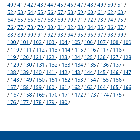
40
/
41
/
42
/
43
/
44
/
45
/
46
/
47
/
48
/
49
/
50
/
51
/
52
/
53
/
54
/
55
/
56
/
57
/
58
/
59
/
60
/
61
/
62
/
63
/
64
/
65
/
66
/
67
/
68
/
69
/
70
/
71
/
72
/
73
/
74
/
75
/
76
/
77
/
78
/
79
/
80
/
81
/
82
/
83
/
84
/
85
/
86
/
87
/
88
/
89
/
90
/
91
/
92
/
93
/
94
/
95
/
96
/
97
/
98
/
99
/
100
/
101
/
102
/
103
/
104
/
105
/
106
/
107
/
108
/
109
/
110
/
111
/
112
/
113
/
114
/
115
/
116
/
117
/
118
/
119
/
120
/
121
/
122
/
123
/
124
/
125
/
126
/
127
/
128
/
129
/
130
/
131
/
132
/
133
/
134
/
135
/
136
/
137
/
138
/
139
/
140
/
141
/
142
/
143
/
144
/
145
/
146
/
147
/
148
/
149
/
150
/
151
/
152
/
153
/
154
/
155
/
156
/
157
/
158
/
159
/
160
/
161
/
162
/
163
/
164
/
165
/
166
/
167
/
168
/
169
/
170
/
171
/
172
/
173
/
174
/
175
/
176
/
177
/
178
/
179
/
180
/