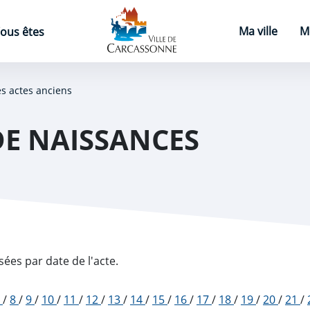
Page d'accueil
Ma ville
M
ous êtes
es actes anciens
DE NAISSANCES
sées par date de l'acte.
7
/
8
/
9
/
10
/
11
/
12
/
13
/
14
/
15
/
16
/
17
/
18
/
19
/
20
/
21
/