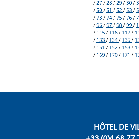
/
27
/
28
/
29
/
30
/
/
50
/
51
/
52
/
53
/
/
73
/
74
/
75
/
76
/
/
96
/
97
/
98
/
99
/
/
115
/
116
/
117
/
1
/
133
/
134
/
135
/
1
/
151
/
152
/
153
/
1
/
169
/
170
/
171
/
1
HÔTEL DE VI
+33 (0)4 68 77 