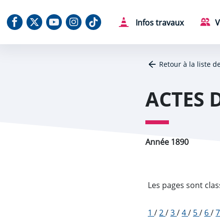
Aller au contenu
Aller au menu
Aller au plan du site
Aller à la recherche
Panneau de gestion des cookies
Notre Facebook
Notre X (Twitter)
Notre chaine Youtube
Notre Instagram
Notre Tiktok
Infos travaux
V
Retour à la liste d
ACTES 
Année 1890
Les pages sont clas
1
/
2
/
3
/
4
/
5
/
6
/