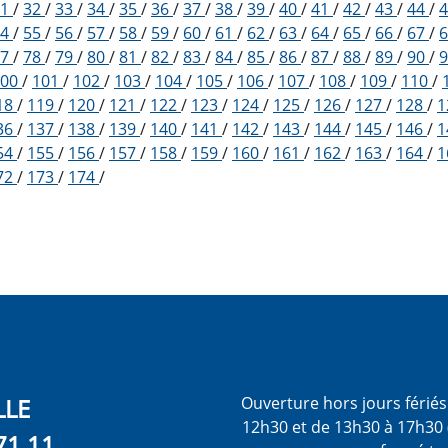
31
/
32
/
33
/
34
/
35
/
36
/
37
/
38
/
39
/
40
/
41
/
42
/
43
/
44
/
54
/
55
/
56
/
57
/
58
/
59
/
60
/
61
/
62
/
63
/
64
/
65
/
66
/
67
/
77
/
78
/
79
/
80
/
81
/
82
/
83
/
84
/
85
/
86
/
87
/
88
/
89
/
90
/
100
/
101
/
102
/
103
/
104
/
105
/
106
/
107
/
108
/
109
/
110
/
18
/
119
/
120
/
121
/
122
/
123
/
124
/
125
/
126
/
127
/
128
/
1
36
/
137
/
138
/
139
/
140
/
141
/
142
/
143
/
144
/
145
/
146
/
1
54
/
155
/
156
/
157
/
158
/
159
/
160
/
161
/
162
/
163
/
164
/
1
72
/
173
/
174
/
LLE
Ouverture hors jours férié
12h30 et de 13h30 à 17h30 
71 11