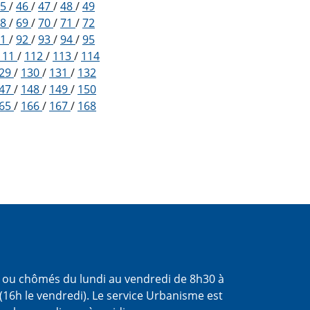
45
/
46
/
47
/
48
/
49
68
/
69
/
70
/
71
/
72
91
/
92
/
93
/
94
/
95
111
/
112
/
113
/
114
29
/
130
/
131
/
132
47
/
148
/
149
/
150
65
/
166
/
167
/
168
s ou chômés du lundi au vendredi de 8h30 à
(16h le vendredi). Le service Urbanisme est