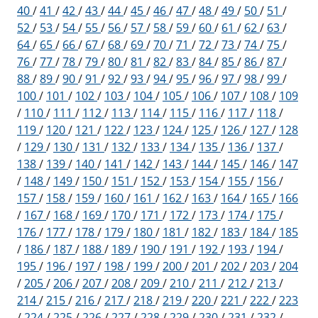
40
/
41
/
42
/
43
/
44
/
45
/
46
/
47
/
48
/
49
/
50
/
51
/
52
/
53
/
54
/
55
/
56
/
57
/
58
/
59
/
60
/
61
/
62
/
63
/
64
/
65
/
66
/
67
/
68
/
69
/
70
/
71
/
72
/
73
/
74
/
75
/
76
/
77
/
78
/
79
/
80
/
81
/
82
/
83
/
84
/
85
/
86
/
87
/
88
/
89
/
90
/
91
/
92
/
93
/
94
/
95
/
96
/
97
/
98
/
99
/
100
/
101
/
102
/
103
/
104
/
105
/
106
/
107
/
108
/
109
/
110
/
111
/
112
/
113
/
114
/
115
/
116
/
117
/
118
/
119
/
120
/
121
/
122
/
123
/
124
/
125
/
126
/
127
/
128
/
129
/
130
/
131
/
132
/
133
/
134
/
135
/
136
/
137
/
138
/
139
/
140
/
141
/
142
/
143
/
144
/
145
/
146
/
147
/
148
/
149
/
150
/
151
/
152
/
153
/
154
/
155
/
156
/
157
/
158
/
159
/
160
/
161
/
162
/
163
/
164
/
165
/
166
/
167
/
168
/
169
/
170
/
171
/
172
/
173
/
174
/
175
/
176
/
177
/
178
/
179
/
180
/
181
/
182
/
183
/
184
/
185
/
186
/
187
/
188
/
189
/
190
/
191
/
192
/
193
/
194
/
195
/
196
/
197
/
198
/
199
/
200
/
201
/
202
/
203
/
204
/
205
/
206
/
207
/
208
/
209
/
210
/
211
/
212
/
213
/
214
/
215
/
216
/
217
/
218
/
219
/
220
/
221
/
222
/
223
/
224
/
225
/
226
/
227
/
228
/
229
/
230
/
231
/
232
/