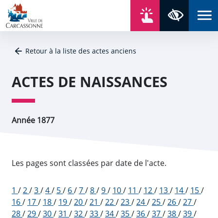
Aller au contenu
Aller au menu
Aller au plan du site
Aller à la recherche
En un click
Panneau de gestion des cookies
Paramètres 
Retour à la liste des actes anciens
ACTES DE NAISSANCES
Année 1877
Les pages sont classées par date de l'acte.
1
/
2
/
3
/
4
/
5
/
6
/
7
/
8
/
9
/
10
/
11
/
12
/
13
/
14
/
15
/
16
/
17
/
18
/
19
/
20
/
21
/
22
/
23
/
24
/
25
/
26
/
27
/
28
/
29
/
30
/
31
/
32
/
33
/
34
/
35
/
36
/
37
/
38
/
39
/