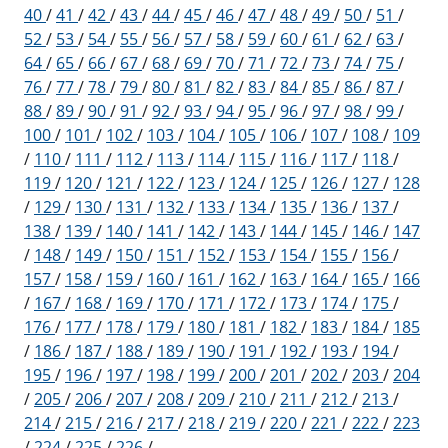
40
/
41
/
42
/
43
/
44
/
45
/
46
/
47
/
48
/
49
/
50
/
51
/
52
/
53
/
54
/
55
/
56
/
57
/
58
/
59
/
60
/
61
/
62
/
63
/
64
/
65
/
66
/
67
/
68
/
69
/
70
/
71
/
72
/
73
/
74
/
75
/
76
/
77
/
78
/
79
/
80
/
81
/
82
/
83
/
84
/
85
/
86
/
87
/
88
/
89
/
90
/
91
/
92
/
93
/
94
/
95
/
96
/
97
/
98
/
99
/
100
/
101
/
102
/
103
/
104
/
105
/
106
/
107
/
108
/
109
/
110
/
111
/
112
/
113
/
114
/
115
/
116
/
117
/
118
/
119
/
120
/
121
/
122
/
123
/
124
/
125
/
126
/
127
/
128
/
129
/
130
/
131
/
132
/
133
/
134
/
135
/
136
/
137
/
138
/
139
/
140
/
141
/
142
/
143
/
144
/
145
/
146
/
147
/
148
/
149
/
150
/
151
/
152
/
153
/
154
/
155
/
156
/
157
/
158
/
159
/
160
/
161
/
162
/
163
/
164
/
165
/
166
/
167
/
168
/
169
/
170
/
171
/
172
/
173
/
174
/
175
/
176
/
177
/
178
/
179
/
180
/
181
/
182
/
183
/
184
/
185
/
186
/
187
/
188
/
189
/
190
/
191
/
192
/
193
/
194
/
195
/
196
/
197
/
198
/
199
/
200
/
201
/
202
/
203
/
204
/
205
/
206
/
207
/
208
/
209
/
210
/
211
/
212
/
213
/
214
/
215
/
216
/
217
/
218
/
219
/
220
/
221
/
222
/
223
/
224
/
225
/
226
/