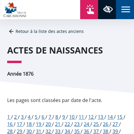
Aller au contenu
Aller au menu
Aller au plan du site
Aller à la recherche
En un click
Panneau de gestion des cookies
Paramètres 
Retour à la liste des actes anciens
ACTES DE NAISSANCES
Année 1876
Les pages sont classées par date de l'acte.
1
/
2
/
3
/
4
/
5
/
6
/
7
/
8
/
9
/
10
/
11
/
12
/
13
/
14
/
15
/
16
/
17
/
18
/
19
/
20
/
21
/
22
/
23
/
24
/
25
/
26
/
27
/
28
/
29
/
30
/
31
/
32
/
33
/
34
/
35
/
36
/
37
/
38
/
39
/