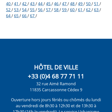
40
/
41
/
42
/
43
/
44
/
45
/
46
/
47
/
48
/
49
/
50
/
51
/
52
/
53
/
54
/
55
/
56
/
57
/
58
/
59
/
60
/
61
/
62
/
63
/
64
/
65
/
66
/
67
/
HÔTEL DE VILLE
+33 (0)4 68 77 71 11
32 rue Aimé Ramond
11835 Carcassonne Cédex 9
Ouverture hors jours fériés ou chômés du lundi
au vendredi de 8h30 à 12h30 et de 13h30 à
17h30 (16h le vendredi). Le service Urbanisme