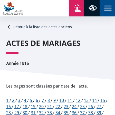
Aller au contenu
Aller au menu
Aller au plan du site
Aller à la recherche
En un click
Panneau de gestion des cookies
Paramètres 
Retour à la liste des actes anciens
ACTES DE MARIAGES
Année 1916
Les pages sont classées par date de l'acte.
1
/
2
/
3
/
4
/
5
/
6
/
7
/
8
/
9
/
10
/
11
/
12
/
13
/
14
/
15
/
16
/
17
/
18
/
19
/
20
/
21
/
22
/
23
/
24
/
25
/
26
/
27
/
28
/
29
/
30
/
31
/
32
/
33
/
34
/
35
/
36
/
37
/
38
/
39
/