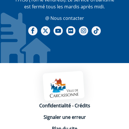
est fermé tous les mardis après midi.
@ Nous contacter
Notre Facebook
Notre X - (twitter)
Notre chaine Youtube
Notre Gallerie sur Flickr
Notre Instagram
Notre Tiktok
Mentions légales
Confidentialité
-
Crédits
Signaler une erreur
Plan du site