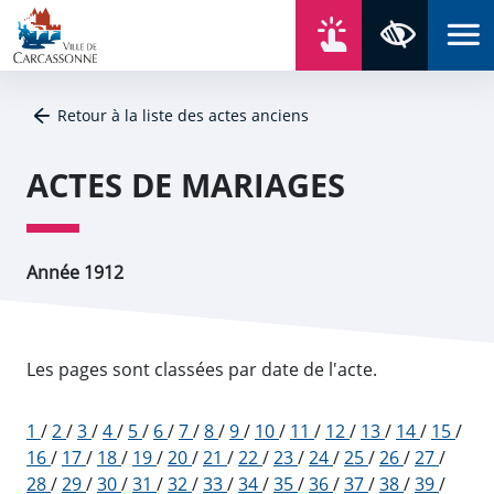
Aller au contenu
Aller au menu
Aller au plan du site
Aller à la recherche
En un click
Panneau de gestion des cookies
Paramètres 
Retour à la liste des actes anciens
ACTES DE MARIAGES
Année 1912
Les pages sont classées par date de l'acte.
1
/
2
/
3
/
4
/
5
/
6
/
7
/
8
/
9
/
10
/
11
/
12
/
13
/
14
/
15
/
16
/
17
/
18
/
19
/
20
/
21
/
22
/
23
/
24
/
25
/
26
/
27
/
28
/
29
/
30
/
31
/
32
/
33
/
34
/
35
/
36
/
37
/
38
/
39
/