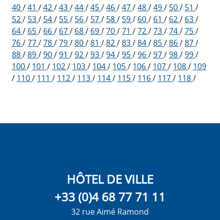
40
/
41
/
42
/
43
/
44
/
45
/
46
/
47
/
48
/
49
/
50
/
51
/
52
/
53
/
54
/
55
/
56
/
57
/
58
/
59
/
60
/
61
/
62
/
63
/
64
/
65
/
66
/
67
/
68
/
69
/
70
/
71
/
72
/
73
/
74
/
75
/
76
/
77
/
78
/
79
/
80
/
81
/
82
/
83
/
84
/
85
/
86
/
87
/
88
/
89
/
90
/
91
/
92
/
93
/
94
/
95
/
96
/
97
/
98
/
99
/
100
/
101
/
102
/
103
/
104
/
105
/
106
/
107
/
108
/
109
/
110
/
111
/
112
/
113
/
114
/
115
/
116
/
117
/
118
/
HÔTEL DE VILLE
+33 (0)4 68 77 71 11
32 rue Aimé Ramond