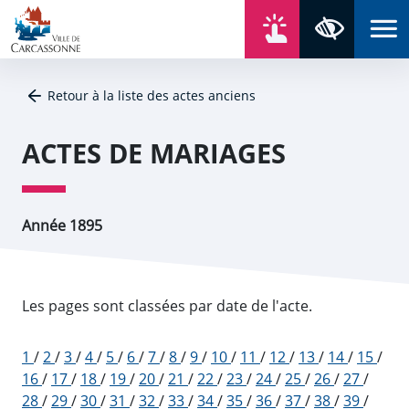
Aller au contenu
Aller au menu
Aller au plan du site
Aller à la recherche
En un click
Panneau de gestion des cookies
Paramètres 
Retour à la liste des actes anciens
ACTES DE MARIAGES
Année 1895
Les pages sont classées par date de l'acte.
1
/
2
/
3
/
4
/
5
/
6
/
7
/
8
/
9
/
10
/
11
/
12
/
13
/
14
/
15
/
16
/
17
/
18
/
19
/
20
/
21
/
22
/
23
/
24
/
25
/
26
/
27
/
28
/
29
/
30
/
31
/
32
/
33
/
34
/
35
/
36
/
37
/
38
/
39
/