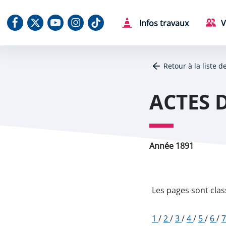
Aller au contenu
Aller au menu
Aller au plan du site
Aller à la recherche
Panneau de gestion des cookies
Notre Facebook
Notre X (Twitter)
Notre chaine Youtube
Notre Instagram
Notre Tiktok
Infos travaux
V
Retour à la liste d
ACTES 
Année 1891
Les pages sont clas
1
/
2
/
3
/
4
/
5
/
6
/