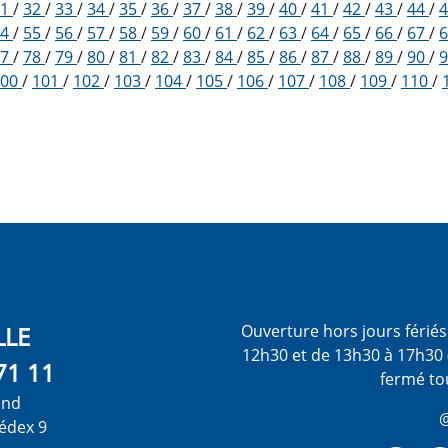
31
/
32
/
33
/
34
/
35
/
36
/
37
/
38
/
39
/
40
/
41
/
42
/
43
/
44
/
54
/
55
/
56
/
57
/
58
/
59
/
60
/
61
/
62
/
63
/
64
/
65
/
66
/
67
/
77
/
78
/
79
/
80
/
81
/
82
/
83
/
84
/
85
/
86
/
87
/
88
/
89
/
90
/
100
/
101
/
102
/
103
/
104
/
105
/
106
/
107
/
108
/
109
/
110
/
LLE
Ouverture hors jours férié
12h30 et de 13h30 à 17h30 
71 11
fermé to
ond
@
édex 9