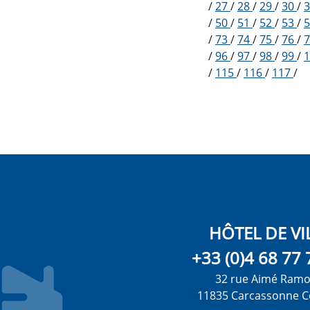
/
27
/
28
/
29
/
30
/
/
50
/
51
/
52
/
53
/
/
73
/
74
/
75
/
76
/
/
96
/
97
/
98
/
99
/
/
115
/
116
/
117
/
HÔTEL DE VI
+33 (0)4 68 77 
32 rue Aimé Ram
11835 Carcassonne C