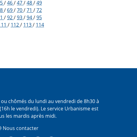
45
/
46
/
47
/
48
/
49
68
/
69
/
70
/
71
/
72
91
/
92
/
93
/
94
/
95
111
/
112
/
113
/
114
s ou chômés du lundi au vendredi de 8h30 à
(16h le vendredi). Le service Urbanisme est
us les mardis après midi.
 Nous contacter