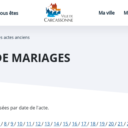
Page d'accueil
Ma ville
M
ous êtes
es actes anciens
DE MARIAGES
sées par date de l'acte.
7
/
8
/
9
/
10
/
11
/
12
/
13
/
14
/
15
/
16
/
17
/
18
/
19
/
20
/
21
/