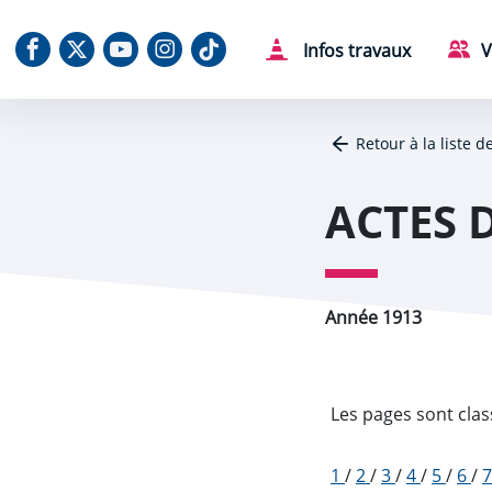
Aller au contenu
Aller au menu
Aller au plan du site
Aller à la recherche
Panneau de gestion des cookies
Notre Facebook
Notre X (Twitter)
Notre chaine Youtube
Notre Instagram
Notre Tiktok
Infos travaux
V
Retour à la liste d
ACTES 
Année 1913
Les pages sont clas
1
/
2
/
3
/
4
/
5
/
6
/