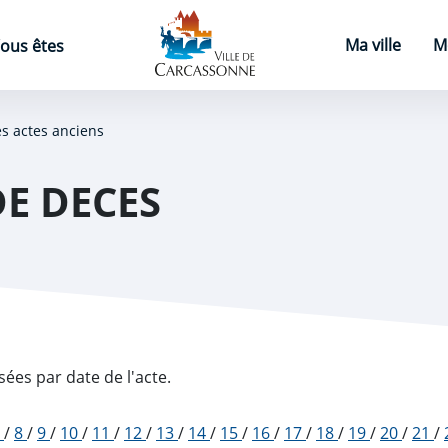
Page d'accueil
Ma ville
M
ous êtes
es actes anciens
DE DECES
sées par date de l'acte.
7
/
8
/
9
/
10
/
11
/
12
/
13
/
14
/
15
/
16
/
17
/
18
/
19
/
20
/
21
/