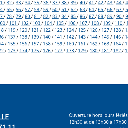
31
/
32
/
33
/
34
/
35
/
36
/
37
/
38
/
39
/
40
/
41
/
42
/
43
/
44
/
54
/
55
/
56
/
57
/
58
/
59
/
60
/
61
/
62
/
63
/
64
/
65
/
66
/
67
/
77
/
78
/
79
/
80
/
81
/
82
/
83
/
84
/
85
/
86
/
87
/
88
/
89
/
90
/
100
/
101
/
102
/
103
/
104
/
105
/
106
/
107
/
108
/
109
/
110
/
18
/
119
/
120
/
121
/
122
/
123
/
124
/
125
/
126
/
127
/
128
/
1
36
/
137
/
138
/
139
/
140
/
141
/
142
/
143
/
144
/
145
/
146
/
1
54
/
155
/
156
/
157
/
158
/
159
/
160
/
161
/
162
/
163
/
164
/
1
72
/
173
/
174
/
175
/
176
/
177
/
178
/
179
/
180
/
181
/
182
/
1
LLE
Ouverture hors jours férié
12h30 et de 13h30 à 17h30 
71 11