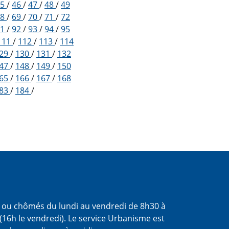
45
/
46
/
47
/
48
/
49
68
/
69
/
70
/
71
/
72
91
/
92
/
93
/
94
/
95
111
/
112
/
113
/
114
29
/
130
/
131
/
132
47
/
148
/
149
/
150
65
/
166
/
167
/
168
83
/
184
/
s ou chômés du lundi au vendredi de 8h30 à
(16h le vendredi). Le service Urbanisme est