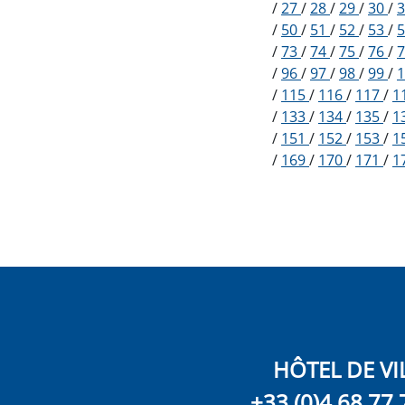
/
27
/
28
/
29
/
30
/
/
50
/
51
/
52
/
53
/
/
73
/
74
/
75
/
76
/
/
96
/
97
/
98
/
99
/
/
115
/
116
/
117
/
1
/
133
/
134
/
135
/
1
/
151
/
152
/
153
/
1
/
169
/
170
/
171
/
1
HÔTEL DE VI
+33 (0)4 68 77 