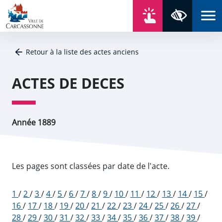
Aller au contenu
Aller au menu
Aller au plan du site
Aller à la recherche
En un click
Panneau de gestion des cookies
Paramètres 
Retour à la liste des actes anciens
ACTES DE DECES
Année 1889
Les pages sont classées par date de l'acte.
1
/
2
/
3
/
4
/
5
/
6
/
7
/
8
/
9
/
10
/
11
/
12
/
13
/
14
/
15
/
16
/
17
/
18
/
19
/
20
/
21
/
22
/
23
/
24
/
25
/
26
/
27
/
28
/
29
/
30
/
31
/
32
/
33
/
34
/
35
/
36
/
37
/
38
/
39
/