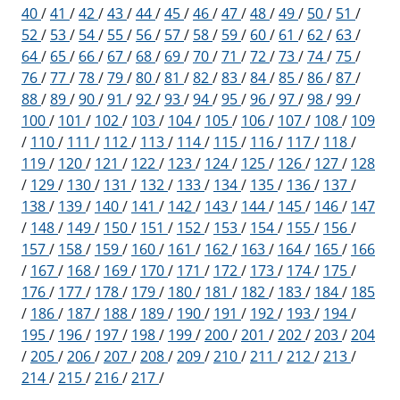
40
/
41
/
42
/
43
/
44
/
45
/
46
/
47
/
48
/
49
/
50
/
51
/
52
/
53
/
54
/
55
/
56
/
57
/
58
/
59
/
60
/
61
/
62
/
63
/
64
/
65
/
66
/
67
/
68
/
69
/
70
/
71
/
72
/
73
/
74
/
75
/
76
/
77
/
78
/
79
/
80
/
81
/
82
/
83
/
84
/
85
/
86
/
87
/
88
/
89
/
90
/
91
/
92
/
93
/
94
/
95
/
96
/
97
/
98
/
99
/
100
/
101
/
102
/
103
/
104
/
105
/
106
/
107
/
108
/
109
/
110
/
111
/
112
/
113
/
114
/
115
/
116
/
117
/
118
/
119
/
120
/
121
/
122
/
123
/
124
/
125
/
126
/
127
/
128
/
129
/
130
/
131
/
132
/
133
/
134
/
135
/
136
/
137
/
138
/
139
/
140
/
141
/
142
/
143
/
144
/
145
/
146
/
147
/
148
/
149
/
150
/
151
/
152
/
153
/
154
/
155
/
156
/
157
/
158
/
159
/
160
/
161
/
162
/
163
/
164
/
165
/
166
/
167
/
168
/
169
/
170
/
171
/
172
/
173
/
174
/
175
/
176
/
177
/
178
/
179
/
180
/
181
/
182
/
183
/
184
/
185
/
186
/
187
/
188
/
189
/
190
/
191
/
192
/
193
/
194
/
195
/
196
/
197
/
198
/
199
/
200
/
201
/
202
/
203
/
204
/
205
/
206
/
207
/
208
/
209
/
210
/
211
/
212
/
213
/
214
/
215
/
216
/
217
/