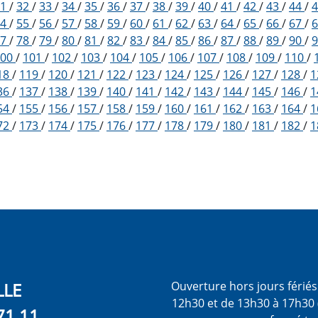
31
/
32
/
33
/
34
/
35
/
36
/
37
/
38
/
39
/
40
/
41
/
42
/
43
/
44
/
54
/
55
/
56
/
57
/
58
/
59
/
60
/
61
/
62
/
63
/
64
/
65
/
66
/
67
/
77
/
78
/
79
/
80
/
81
/
82
/
83
/
84
/
85
/
86
/
87
/
88
/
89
/
90
/
100
/
101
/
102
/
103
/
104
/
105
/
106
/
107
/
108
/
109
/
110
/
18
/
119
/
120
/
121
/
122
/
123
/
124
/
125
/
126
/
127
/
128
/
1
36
/
137
/
138
/
139
/
140
/
141
/
142
/
143
/
144
/
145
/
146
/
1
54
/
155
/
156
/
157
/
158
/
159
/
160
/
161
/
162
/
163
/
164
/
1
72
/
173
/
174
/
175
/
176
/
177
/
178
/
179
/
180
/
181
/
182
/
1
LLE
Ouverture hors jours férié
12h30 et de 13h30 à 17h30 
71 11