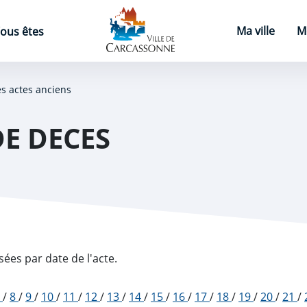
Page d'accueil
Ma ville
M
ous êtes
es actes anciens
DE DECES
sées par date de l'acte.
7
/
8
/
9
/
10
/
11
/
12
/
13
/
14
/
15
/
16
/
17
/
18
/
19
/
20
/
21
/