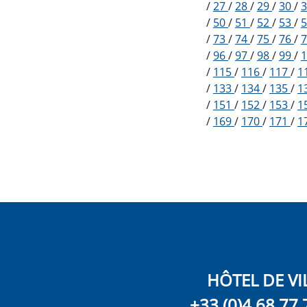
/
27
/
28
/
29
/
30
/
/
50
/
51
/
52
/
53
/
/
73
/
74
/
75
/
76
/
/
96
/
97
/
98
/
99
/
/
115
/
116
/
117
/
1
/
133
/
134
/
135
/
1
/
151
/
152
/
153
/
1
/
169
/
170
/
171
/
1
HÔTEL DE VI
+33 (0)4 68 77 