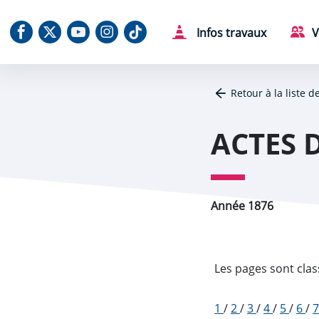
Aller au contenu
Aller au menu
Aller au plan du site
Aller à la recherche
Panneau de gestion des cookies
Notre Facebook
Notre X (Twitter)
Notre chaine Youtube
Notre Instagram
Notre Tiktok
Infos travaux
V
Retour à la liste d
ACTES 
Année 1876
Les pages sont clas
1
/
2
/
3
/
4
/
5
/
6
/