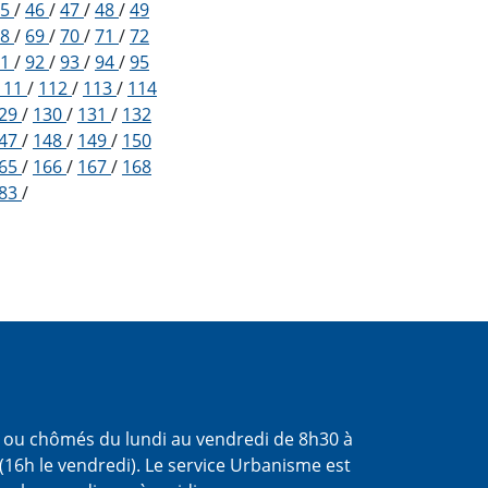
45
/
46
/
47
/
48
/
49
68
/
69
/
70
/
71
/
72
91
/
92
/
93
/
94
/
95
111
/
112
/
113
/
114
29
/
130
/
131
/
132
47
/
148
/
149
/
150
65
/
166
/
167
/
168
83
/
s ou chômés du lundi au vendredi de 8h30 à
(16h le vendredi). Le service Urbanisme est