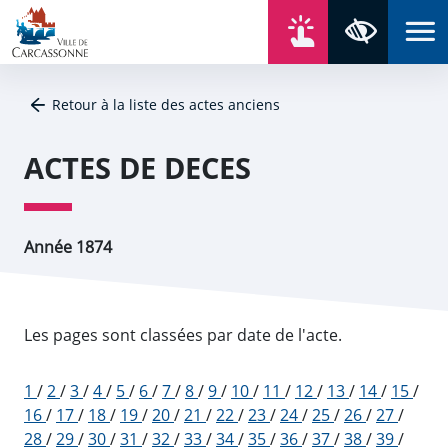
Aller au contenu
Aller au menu
Aller au plan du site
Aller à la recherche
En un click
Panneau de gestion des cookies
Paramètres 
Retour à la liste des actes anciens
ACTES DE DECES
Année 1874
Les pages sont classées par date de l'acte.
1
/
2
/
3
/
4
/
5
/
6
/
7
/
8
/
9
/
10
/
11
/
12
/
13
/
14
/
15
/
16
/
17
/
18
/
19
/
20
/
21
/
22
/
23
/
24
/
25
/
26
/
27
/
28
/
29
/
30
/
31
/
32
/
33
/
34
/
35
/
36
/
37
/
38
/
39
/