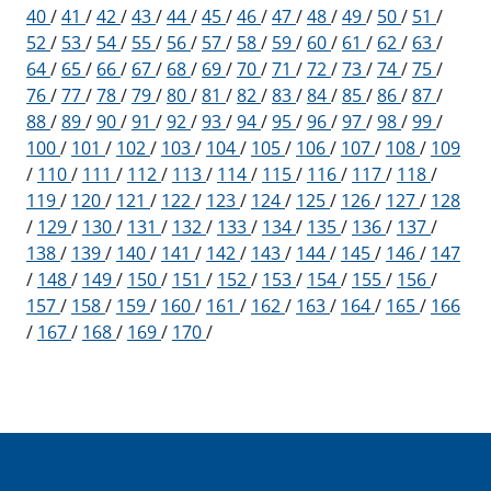
40
/
41
/
42
/
43
/
44
/
45
/
46
/
47
/
48
/
49
/
50
/
51
/
52
/
53
/
54
/
55
/
56
/
57
/
58
/
59
/
60
/
61
/
62
/
63
/
64
/
65
/
66
/
67
/
68
/
69
/
70
/
71
/
72
/
73
/
74
/
75
/
76
/
77
/
78
/
79
/
80
/
81
/
82
/
83
/
84
/
85
/
86
/
87
/
88
/
89
/
90
/
91
/
92
/
93
/
94
/
95
/
96
/
97
/
98
/
99
/
100
/
101
/
102
/
103
/
104
/
105
/
106
/
107
/
108
/
109
/
110
/
111
/
112
/
113
/
114
/
115
/
116
/
117
/
118
/
119
/
120
/
121
/
122
/
123
/
124
/
125
/
126
/
127
/
128
/
129
/
130
/
131
/
132
/
133
/
134
/
135
/
136
/
137
/
138
/
139
/
140
/
141
/
142
/
143
/
144
/
145
/
146
/
147
/
148
/
149
/
150
/
151
/
152
/
153
/
154
/
155
/
156
/
157
/
158
/
159
/
160
/
161
/
162
/
163
/
164
/
165
/
166
/
167
/
168
/
169
/
170
/