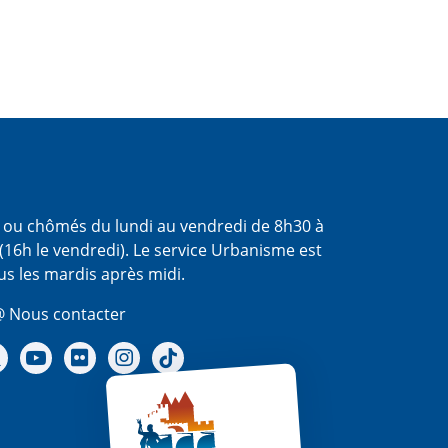
s ou chômés du lundi au vendredi de 8h30 à
(16h le vendredi). Le service Urbanisme est
us les mardis après midi.
 Nous contacter
re Facebook
Notre X - (twitter)
Notre chaine Youtube
Notre Gallerie sur Flickr
Notre Instagram
Notre Tiktok