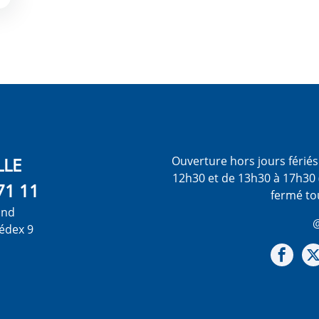
LLE
Ouverture hors jours férié
12h30 et de 13h30 à 17h30 
71 11
fermé to
ond
@
édex 9
Not