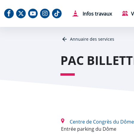
Aller au contenu
Aller au menu
Aller au plan du site
Aller à la recherche
Panneau de gestion des cookies
Notre Facebook
Notre X (Twitter)
Notre chaine Youtube
Notre Instagram
Notre Tiktok
Infos travaux
V
Annuaire des services
PAC BILLETT
Centre de Congrès du Dôm
Entrée parking du Dôme