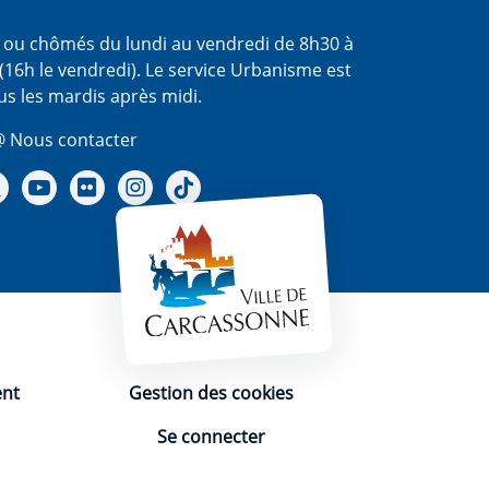
s ou chômés du lundi au vendredi de 8h30 à
(16h le vendredi). Le service Urbanisme est
us les mardis après midi.
 Nous contacter
re Facebook
Notre X - (twitter)
Notre chaine Youtube
Notre Gallerie sur Flickr
Notre Instagram
Notre Tiktok
ent
Gestion des cookies
Se connecter