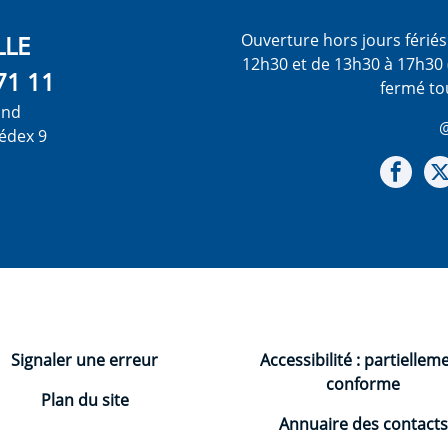
LLE
Ouverture hors jours férié
12h30 et de 13h30 à 17h30 
71 11
fermé to
ond
@
édex 9
Not
Signaler une erreur
Accessibilité : partiellem
conforme
Plan du site
Annuaire des contacts