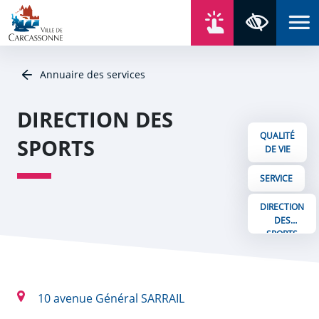
Aller au contenu
Aller au menu
Aller au plan du site
Aller à la recherche
En un click
Panneau de gestion des cookies
Paramètres 
Annuaire des services
DIRECTION DES
QUALITÉ
SPORTS
DE VIE
SERVICE
DIRECTION
DES
SPORTS
10 avenue Général SARRAIL