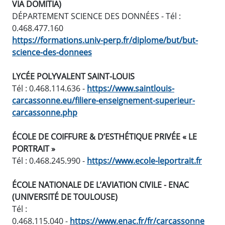
VIA DOMITIA)
D
ÉPARTEMENT SCIENCE DES DONNÉES - Tél :
0.468.477.160
https://formations.univ-perp.fr/diplome/but/but-
science-des-donnees
LYCÉE POLYVALENT SAINT-LOUIS
Tél : 0.468.114.636 -
https://www.saintlouis-
carcassonne.eu/filiere-enseignement-superieur-
carcassonne.php
ÉCOLE DE COIFFURE & D’ESTHÉTIQUE PRIVÉE « LE
PORTRAIT »
Tél : 0.468.245.990 -
https://www.ecole-leportrait.fr
ÉCOLE NATIONALE DE L’AVIATION CIVILE - ENAC
(UNIVERSITÉ DE TOULOUSE)
Tél :
0.468.115.040 -
https://www.enac.fr/fr/carcassonne