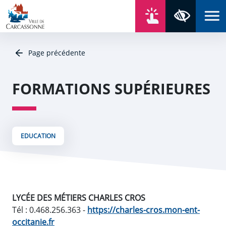
Aller au contenu
Aller au menu
Aller au plan du site
Aller à la recherche
En un click
Panneau de gestion des cookies
Paramètres 
Page précédente
FORMATIONS SUPÉRIEURES
EDUCATION
LYCÉE DES MÉTIERS CHARLES CROS
Tél : 0.468.256.363 -
https://charles-cros.mon-ent-
occitanie.fr