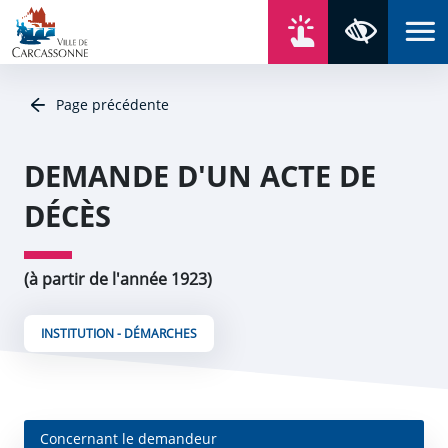
Aller au contenu
Aller au menu
Aller au plan du site
Aller à la recherche
En un click
Panneau de gestion des cookies
Paramètres 
Page précédente
DEMANDE D'UN ACTE DE
DÉCÈS
(à partir de l'année 1923)
INSTITUTION - DÉMARCHES
Concernant le demandeur