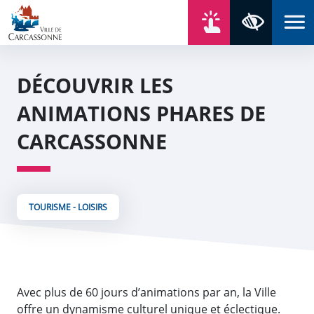
Aller au contenu
Aller au menu
Aller au plan du site
Aller à la recherche
En un click
Panneau de gestion des cookies
Paramètres 
DÉCOUVRIR LES
ANIMATIONS PHARES DE
CARCASSONNE
TOURISME - LOISIRS
Avec plus de 60 jours d’animations par an, la Ville
offre un dynamisme culturel unique et éclectique.