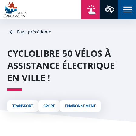
Aller au contenu
Aller au menu
Aller au plan du site
Aller à la recherche
En un click
Panneau de gestion des cookies
Paramètres 
Page précédente
CYCLOLIBRE 50 VÉLOS À
ASSISTANCE ÉLECTRIQUE
EN VILLE !
TRANSPORT
SPORT
ENVIRONNEMENT