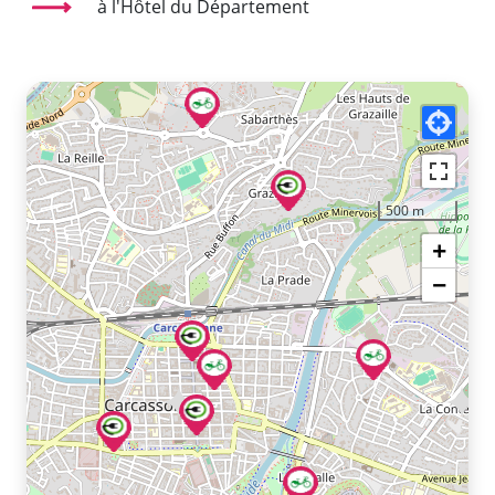
à l'Hôtel du Département
500 m
+
−