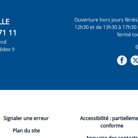
LLE
Ouverture hors jours férié
12h30 et de 13h30 à 17h30 
71 11
fermé to
ond
@
édex 9
Not
Signaler une erreur
Accessibilité : partiellem
conforme
Plan du site