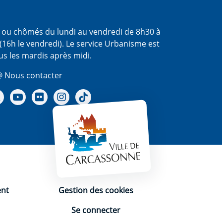
s ou chômés du lundi au vendredi de 8h30 à
(16h le vendredi). Le service Urbanisme est
us les mardis après midi.
 Nous contacter
re Facebook
Notre X - (twitter)
Notre chaine Youtube
Notre Gallerie sur Flickr
Notre Instagram
Notre Tiktok
ent
Gestion des cookies
Se connecter