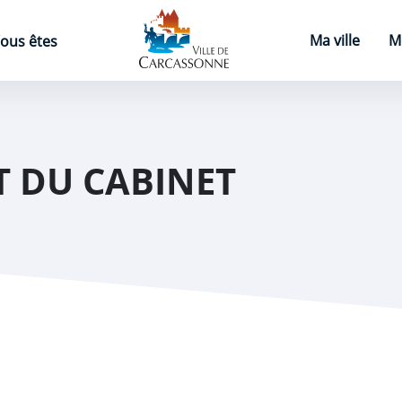
Page d'accueil
Ma ville
M
ous êtes
T DU CABINET