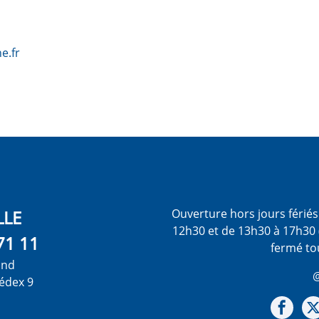
e.fr
LLE
Ouverture hors jours férié
12h30 et de 13h30 à 17h30 
71 11
fermé to
ond
@
édex 9
Not