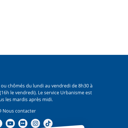
s ou chômés du lundi au vendredi de 8h30 à
(16h le vendredi). Le service Urbanisme est
us les mardis après midi.
 Nous contacter
re Facebook
Notre X - (twitter)
Notre chaine Youtube
Notre Gallerie sur Flickr
Notre Instagram
Notre Tiktok