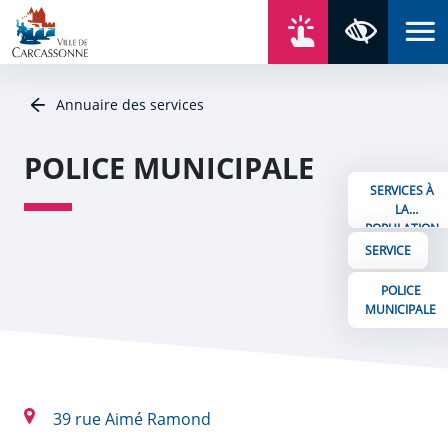
Aller au contenu
Aller au menu
Aller au plan du site
Aller à la recherche
En un click
Panneau de gestion des cookies
Paramètres 
Annuaire des services
POLICE MUNICIPALE
SERVICES À
LA
POPULATION
SERVICE
POLICE
MUNICIPALE
39 rue Aimé Ramond