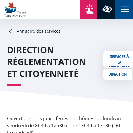
Aller au contenu
Aller au menu
Aller au plan du site
Aller à la recherche
En un click
Panneau de gestion des cookies
Paramètres 
Annuaire des services
DIRECTION
SERVICES À
RÉGLEMENTATION
LA
POPULATION
ET CITOYENNETÉ
DIRECTION
Ouverture hors jours fériés ou chômés du lundi au
vendredi de 8h30 à 12h30 et de 13h30 à 17h30 (16h
le vendredi)