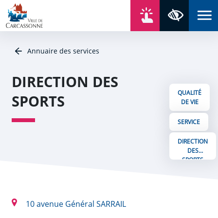
Aller au contenu
Aller au menu
Aller au plan du site
Aller à la recherche
En un click
Panneau de gestion des cookies
Paramètres 
Annuaire des services
DIRECTION DES
QUALITÉ
SPORTS
DE VIE
SERVICE
DIRECTION
DES
SPORTS
10 avenue Général SARRAIL