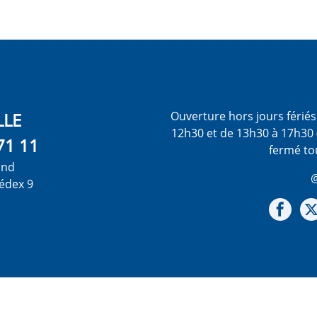
LLE
Ouverture hors jours férié
12h30 et de 13h30 à 17h30 
71 11
fermé to
ond
@
édex 9
Not