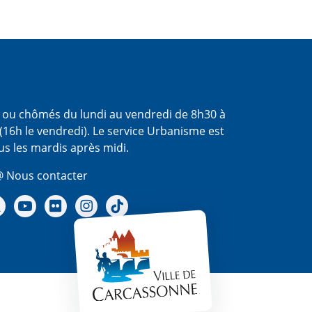
s ou chômés du lundi au vendredi de 8h30 à
(16h le vendredi). Le service Urbanisme est
us les mardis après midi.
 Nous contacter
re Facebook
Notre X - (twitter)
Notre chaine Youtube
Notre Gallerie sur Flickr
Notre Instagram
Notre Tiktok